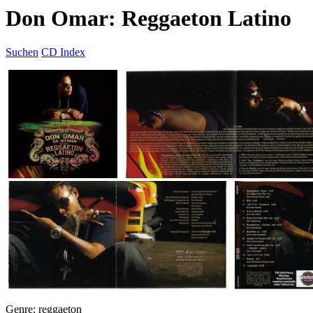
Don Omar: Reggaeton Latino
Suchen
CD Index
Genre: reggaeton