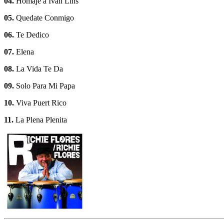
04.
Homaje a Ivan Lins
05.
Quedate Conmigo
06.
Te Dedico
07.
Elena
08.
La Vida Te Da
09.
Solo Para Mi Papa
10.
Viva Puert Rico
11.
La Plena Plenita