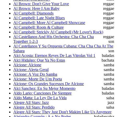
Al Brown: Don't Give Your Love
reggae
Al Brown: Here I Am Baby
reggae
Al Campbell: Diamonds
reggae
Al Campbell: Late Night Blues
reggae
Al Campbell: More Al Campbell Showcase
reggae
Al Campbell: Roots & Culture
reggae
Al Campbell: Strickly Al Campbell (Mr Lover's Rock)
Al Castellanos And His Orchestra: Cha Cha Cha
reggae
Together 1-2-3
son
Al Castellanos Y Su Orquesta Cubana: Cha Cha Cha At The
Sahara
son
Alci Acosta: Eternos Reyes De Las Vitrolas Vol 1
baladas
Alci Hidalgo: Que Ya No Estas
bachata
Alcione: Alcione
samba
Alcione: Alerta Geral
samba
Alcione: A Voz Do Samba
samba
Alcione: Morte De Um Poeta
samba
Alcione: Os Grandes Sucessos De Alcione
samba
Alci Sanchez: En Su Mejor Momento
baladas
Aldo Lario: Canciones De Siempre
baladas
Aldo Matta: La Ley De La Vida
salsa
Alegre All Stars: Jazz
jazz
Alegre All Stars: Perdido
salsa
Alegre All Stars: They Just Don't Makim Like Us Anymore
Alejandra Guzmán : A + No Poder
baladas
salsa