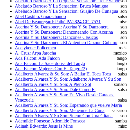
Abelardo Barroso Y La Orquesta Sensación: Tiene Sabor
son
Abelardo Barroso Y La Sensacion: Bruca Manigua
son
Abelardo Barroso Y La Sensacion: Guajiro De Cunagua
son
Abel Castillo: Guarachando
salsa
Abel De Beauregard: Pathé PA2824 CPT7531
misc
Acerina Y Su Danzonera: Acerina Y Su Danzonera
son
Acerina Y Su Danzonera: Danzoneando Con Acerina
son
Acerina Y Su Danzonera: Danzones Clasicos
son
Acerina Y Su Danzonera: El Autentico Daznon Cubano
son
Acetykene: Policemen
rock
A. Cruz: Arpa Jarocha
mexico
Ada Falcon: Ada Falcon
tango
Ada Falcon: La Sacerdotisa del Tango
tango
Ada Falcon: Mujeres Con El Tango (2)
tango
Adalberto Álvarez & Su Son: A Bailar El Toca Toca
salsa
Adalberto Alvarez Y Su Son: Adalberto Alvarez Y Su Son
Adalberto Alvarez Y Su Son: A Pleno Sol
son
son
Adalberto Alvarez Y Su Son: Dale Como E'
salsa
Adalberto Alvarez Y Su Son: En Vivo Desde Caracas,
Venezuela
salsa
Adalberto Alvarez Y Su Son: Esperando que vuelve Maria
Adalberto Alvarez Y Su Son: Meneame La Cuna
salsa
son
Adalberto Álvarez Y Su Son: Sueno Con Una Gitana
son
Ademilde Fonseca: Ademilde Fonseca
samba
Adinah Edwards: Jesus Is Mine
misc