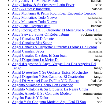
Andy Andy: Tu Me Haces Falta
bachata
Andy Harlow & Su Ochestra: Latin Fever
salsa
Andy & Lucas: Imparable
baladas
Andy Montanez & Pellin Rodriguez: Encuentro Cercano
Andy Montañez: Todo Nuevo
salsa
salsa
Andy Montanez: Todo Nuevo
salsa
Andy Peña: Despues de ti
bachata
Andy Rodriguez & Su Orquesta: El Merengue Nuevo De...
Andy Stewart: Songs Of Robert Burns
rock
merengue
Angel Canales: El Diferente
salsa
Angel Canales: Más Sabor
salsa
Angel Canales & Orquesta: Diferentes Formas De Pensar
Angel Canales: Sabor
salsa
salsa
Angel Canales & Sabor: El San Juan
salsa
Angel D'agostino: Lo Mejor De
tango
Angel d'Agostino Y Angel Vargas: Los Dos Angeles Del
Tango
tango
Angel D'agostino Y Su Orchesta Tipica: Muchacho
tango
Angel D'agostino Y Sus Cantores: El Cuarteador
tango
Angel Diaz: Angel Diaz Es Filin Y Es Bolero
baladas
Angelito Villalona: Hecho Con Fernando
merengue
Angelito Villalona & Su Orquesta: La Negra Chula
Angelo: Angelo & Su Conjunto Modelo
son
merengue
Angelo: Extasis Y Dolor
son
Angelo Y Su Conjunto Modelo: Aqui Está El Son
son