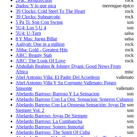
2Pac: Resurrection
rock
2tados: Y lo que pica
merengue-tipico
39 Clocks: Cold Steel To The Heart
rock
39 Clocks: Subnarcotic
rock
5 Pa Ti: Son Con Swing
son
5U4: Los 5 U 4
son
5U4: U-Turn
salsa
8 Y Mas: Juega Billar
salsa
Aaliyah: One in a million
rock
Abba: Gold - Greatest Hits
rock
ABC: Beauty Stab
rock
ABC: The Look Of Love
rock
Abdullah Ibrahim & Johnny Dyani: Good News From
Africa
misc
Abel Antonio Villa: El Padre Del Acordeon
vallenato
Abel Antonio Villa Y Su Conjunto Vallenato: Pajaro
Sinsonte
vallenato
Abelardo Barroso: Barroso Y La Sensacion
son
Abelardo Barroso Con La Orq. Sensacion: Soneros Cubanos
Abelardo Barroso Con La Orquesta Sensación: Joyas De
son
Siempre Vol. 2
son
Abelardo Barroso: Joyas De Siempre
son
Abelardo Barroso: La Cumbancha
son
Abelardo Barroso: Sonero Inmortal
son
Abelardo Barroso: The Spirit Of Cuba
son