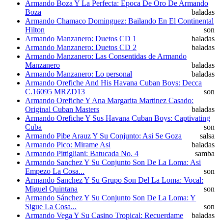
Armando Boza Y La Perfecta: Epoca De Oro De Armando
Boza
baladas
Armando Chamaco Dominguez: Bailando En El Continental
Hilton
son
Armando Manzanero: Duetos CD 1
baladas
Armando Manzanero: Duetos CD 2
baladas
Armando Manzanero: Las Consentidas de Armando
Manzanero
baladas
Armando Manzanero: Lo personal
baladas
Armando Orefiche And His Havana Cuban Boys: Decca
C.16095 MRZD13
son
Armando Orefiche Y Ana Margarita Martinez Casado:
Original Cuban Masters
baladas
Armando Orefiche Y Sus Havana Cuban Boys: Captivating
Cuba
son
Armando Pibe Arauz Y Su Conjunto: Asi Se Goza
salsa
Armando Pico: Mirame Asi
baladas
Armando Pittigliani: Batucada No. 4
samba
Armando Sanchez Y Su Conjunto Son De La Loma: Asi
Empezo La Cosa...
son
Armando Sanchez Y Su Grupo Son Del La Loma: Vocal:
Miguel Quintana
son
Armando Sánchez Y Su Conjunto Son De La Loma: Y
Sigue La Cosa...
son
Armando Vega Y Su Casino Tropical: Recuerdame
baladas