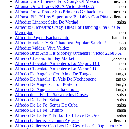
Alfonso Cruz Jimenez: Folk Songs Of Mexico
mexico
Alfonso Ortiz Tirado: RCA Victor 30943-A
son
Alfonso Ortiz Tirado: Sus Primeras Grabaciones
mexico
Alfonso Piña Y Los Superiores: Bailables Con Piña
vallenato
Alfredito Linares: Salsa De Verdad
salsa
Alfredito Orchestra: Crazy Titles For Dancing Cha-Cha &
Merengue
son
Alfredito Payne: Bachateando
bachata
Alfredito Valdes Y Su Charanga Popular: Sabrina!
son
Alfredito Valdez: Viva Valdez
son
Alfredo Brito And His Siboney Orchestra: Victor 22685-A
Alfredo Chacon: Sunday Market
jazz
son
Alfredo Chocolate Armentero: Lo Mejor CD 1
son
Alfredo Chocolate Armentero: Lo Mejor CD 2
son
Alfredo De Angelis: Con Alma De Tango
tango
Alfredo De Angelis: El Vals De Nochebuena
tango
Alfredo De Angelis: Jiron Porteño
tango
Alfredo De Angelis: Justitia Criolla
tango
Alfredo de la Fé: La Salsa de los Dioses
salsa
Alfredo De La Fe: Salsa
salsa
Alfredo De La Fe: Sentir De Cuba
salsa
Alfredo De La Fe: Triunfo
salsa
Alfredo De La Fe Y Fruko: La LLave De Oro
salsa
Alfredo Gutierrez: Camino Agreste
vallenato
Alfredo Gutierrez Con Los Del Cesar Los Cañaguateros: Y