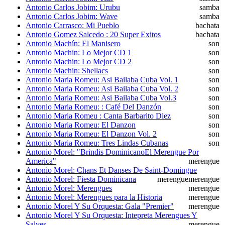
Antonio Carlos Jobim: Urubu
samba
Antonio Carlos Jobim: Wave
samba
Antonio Carrasco: Mi Pueblo
bachata
Antonio Gomez Salcedo : 20 Super Exitos
bachata
Antonio Machín: El Manisero
son
Antonio Machin: Lo Mejor CD 1
son
Antonio Machin: Lo Mejor CD 2
son
Antonio Machin: Shellacs
son
Antonio Maria Romeu: Asi Bailaba Cuba Vol. 1
son
Antonio Maria Romeu: Asi Bailaba Cuba Vol. 2
son
Antonio Maria Romeu: Asi Bailaba Cuba Vol.3
son
Antonio Maria Romeu: : Café Del Danzón
son
Antonio Maria Romeu : Canta Barbarito Diez
son
Antonio Maria Romeu: El Danzon
son
Antonio Maria Romeu: El Danzon Vol. 2
son
Antonio Maria Romeu: Tres Lindas Cubanas
son
Antonio Morel: "Brindis DominicanoEl Merengue Por
America"
merengue
Antonio Morel: Chans Et Danses De Saint-Domingue
Antonio Morel: Fiesta Dominicana
merengue
merengue
Antonio Morel: Merengues
merengue
Antonio Morel: Merengues para la Historia
merengue
Antonio Morel Y Su Orquesta: Gala "Premier"
merengue
Antonio Morel Y Su Orquesta: Intepreta Merengues Y
Salves
merengue