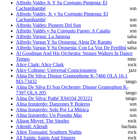
Alfredo Valdes Jr. Y Su Conjunto Pimienta: El
Cachumbambé
son
Alfredo Valdés, Jr. y Su Conjunto Pimienta: El
Cachumbambé
son
Alfredo Valdes: Pionero Del Son
son
Alfredo Valdés y Su Conjunto Fuego: A Cataño
son
Alfredo Vargas: La Jamona
salsa
Alfredo Vargas Y Su Orquesta: Alma De Ramito
salsa
Alfredo Vargas Y Su Orquesta: Con La Voz De Ferdibú
salsa
Al Goodman And His Orchestra: Strauss Waltzes In Dance
Tempo
misc
Alice Clark: Alice Clark
rock
Alice Coltrane: Universal Consciousness
jazz
Alina De Silva: Disque Gramophone K-7466 OLA 16-1
M3-73432
tango
Alina De Silva Et Son Orchestre: Disque Gramophon K-
7397 OLA 205
tango
Alina De Silva: Pathé X94104 203221
tango
Alina Izquierdo: Danzones Y Boleros
son
Alina Izquierdo: Solo Por La Música
son
Alina Izquierdo: Un Poquito Mas
son
Alison Moyet: The Singles
rock
Allendi: Allendi
bachata
Allen Toussaint: Southern Nights
rock
All Saints: Saints And Sinners
rock