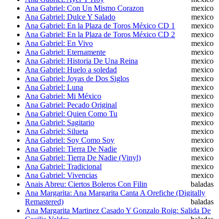
Ana Gabriel: Con Un Mismo Corazon
mexico
Ana Gabriel: Dulce Y Salado
mexico
Ana Gabriel: En la Plaza de Toros México CD 1
mexico
Ana Gabriel: En la Plaza de Toros México CD 2
mexico
Ana Gabriel: En Vivo
mexico
Ana Gabriel: Eternamente
mexico
Ana Gabriel: Historia De Una Reina
mexico
Ana Gabriel: Huelo a soledad
mexico
Ana Gabriel: Joyas de Dos Siglos
mexico
Ana Gabriel: Luna
mexico
Ana Gabriel: Mi México
mexico
Ana Gabriel: Pecado Original
mexico
Ana Gabriel: Quien Como Tu
mexico
Ana Gabriel: Sagitario
mexico
Ana Gabriel: Silueta
mexico
Ana Gabriel: Soy Como Soy
mexico
Ana Gabriel: Tierra De Nadie
mexico
Ana Gabriel: Tierra De Nadie (Vinyl)
mexico
Ana Gabriel: Tradicional
mexico
Ana Gabriel: Vivencias
mexico
Anais Abreu: Ciertos Boleros Con Filin
baladas
Ana Margarita: Ana Margarita Canta A Orefiche (Digitally
Remastered)
baladas
Ana Margarita Martinez Casado Y Gonzalo Roig: Salida De