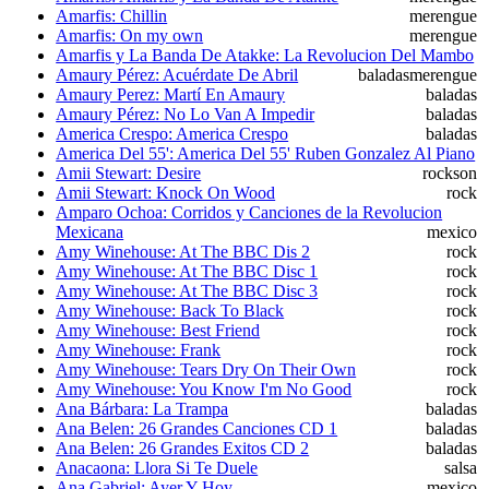
Amarfis: Chillin
merengue
Amarfis: On my own
merengue
Amarfis y La Banda De Atakke: La Revolucion Del Mambo
Amaury Pérez: Acuérdate De Abril
baladas
merengue
Amaury Perez: Martí En Amaury
baladas
Amaury Pérez: No Lo Van A Impedir
baladas
America Crespo: America Crespo
baladas
America Del 55': America Del 55' Ruben Gonzalez Al Piano
Amii Stewart: Desire
rock
son
Amii Stewart: Knock On Wood
rock
Amparo Ochoa: Corridos y Canciones de la Revolucion
Mexicana
mexico
Amy Winehouse: At The BBC Dis 2
rock
Amy Winehouse: At The BBC Disc 1
rock
Amy Winehouse: At The BBC Disc 3
rock
Amy Winehouse: Back To Black
rock
Amy Winehouse: Best Friend
rock
Amy Winehouse: Frank
rock
Amy Winehouse: Tears Dry On Their Own
rock
Amy Winehouse: You Know I'm No Good
rock
Ana Bárbara: La Trampa
baladas
Ana Belen: 26 Grandes Canciones CD 1
baladas
Ana Belen: 26 Grandes Exitos CD 2
baladas
Anacaona: Llora Si Te Duele
salsa
Ana Gabriel: Ayer Y Hoy
mexico