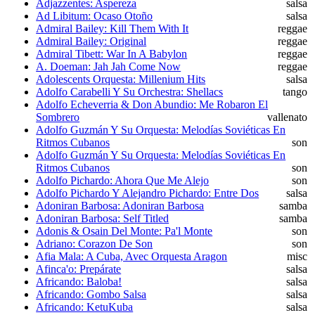
Adjazzentes: Aspereza
salsa
Ad Libitum: Ocaso Otoño
salsa
Admiral Bailey: Kill Them With It
reggae
Admiral Bailey: Original
reggae
Admiral Tibett: War In A Babylon
reggae
A. Doeman: Jah Jah Come Now
reggae
Adolescents Orquesta: Millenium Hits
salsa
Adolfo Carabelli Y Su Orchestra: Shellacs
tango
Adolfo Echeverria & Don Abundio: Me Robaron El
Sombrero
vallenato
Adolfo Guzmán Y Su Orquesta: Melodías Soviéticas En
Ritmos Cubanos
son
Adolfo Guzmán Y Su Orquesta: Melodías Soviéticas En
Ritmos Cubanos
son
Adolfo Pichardo: Ahora Que Me Alejo
son
Adolfo Pichardo Y Alejandro Pichardo: Entre Dos
salsa
Adoniran Barbosa: Adoniran Barbosa
samba
Adoniran Barbosa: Self Titled
samba
Adonis & Osain Del Monte: Pa'l Monte
son
Adriano: Corazon De Son
son
Afia Mala: A Cuba, Avec Orquesta Aragon
misc
Afinca'o: Prepárate
salsa
Africando: Baloba!
salsa
Africando: Gombo Salsa
salsa
Africando: KetuKuba
salsa