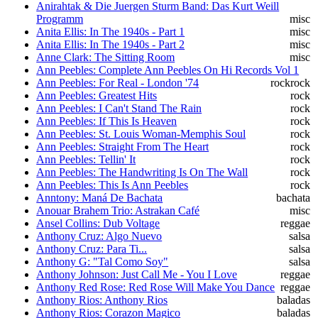
Anirahtak & Die Juergen Sturm Band: Das Kurt Weill
Programm
misc
Anita Ellis: In The 1940s - Part 1
misc
Anita Ellis: In The 1940s - Part 2
misc
Anne Clark: The Sitting Room
misc
Ann Peebles: Complete Ann Peebles On Hi Records Vol 1
Ann Peebles: For Real - London '74
rock
rock
Ann Peebles: Greatest Hits
rock
Ann Peebles: I Can't Stand The Rain
rock
Ann Peebles: If This Is Heaven
rock
Ann Peebles: St. Louis Woman-Memphis Soul
rock
Ann Peebles: Straight From The Heart
rock
Ann Peebles: Tellin' It
rock
Ann Peebles: The Handwriting Is On The Wall
rock
Ann Peebles: This Is Ann Peebles
rock
Anntony: Maná De Bachata
bachata
Anouar Brahem Trio: Astrakan Café
misc
Ansel Collins: Dub Voltage
reggae
Anthony Cruz: Algo Nuevo
salsa
Anthony Cruz: Para Ti...
salsa
Anthony G: "Tal Como Soy"
salsa
Anthony Johnson: Just Call Me - You I Love
reggae
Anthony Red Rose: Red Rose Will Make You Dance
reggae
Anthony Rios: Anthony Rios
baladas
Anthony Rios: Corazon Magico
baladas