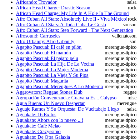
Africando: Trovador
salsa
African Head Charge: Drastic Season
rock
African Head Charge: My Life In A Hole In The Ground
Afro Cuban All Stars: Absolutely Live II - Viva México!
rock
Afro Cuban All Stars: A Toda Cuba Le Gusta
son
son
Afro Cuban All Stars: Step Forward - The Next Generation
Afrosound: Carruseles
vallenato
son
Afro Urbanity: Afro Urbanity
son
Agapito Pascual: El café en pilón
merengue-tipico
Agapito Pascual: El mamón
merengue-tipico
Agapito Pascual: El pajaro pelu
merengue-tipico
Agapito Pascual: La Hija De La Vecina
merengue-tipico
Agapito Pascual: La Mujer Moderna
merengue-tipico
Agapito Pascual: La Vieja Y Su Pipa
merengue-tipico
Agapito Pascual: Magarita
merengue-tipico
Agapito Pascual: Merengues A Lo Moderno
merengue-tipico
Aggrovators: Reggae Stones Dub
reggae
Agrupación Convenezuela: Guayana Es... Calypso
misc
Agua Buena: Un Nuevo Despertar
merengue
Aguaje Ramos Y Su Orquesta: De Vueltabajo Llego
salsa
Aguakate: 16 Exitos
merengue-tipico
Aguakate: Ahora con lo nuevo ...!
merengue-tipico
Aguakate: Café Melao
merengue-tipico
Aguakate: Crazyssimo
merengue-tipico
Aguakate: De Otra Galaxia
merengue-tipico