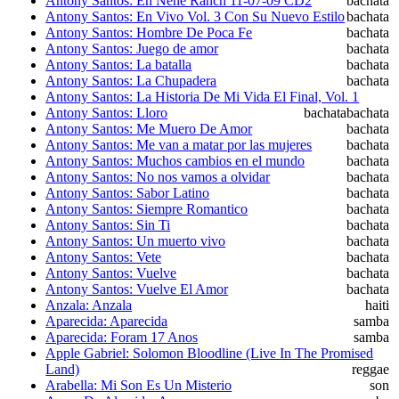
Antony Santos: En Nene Ranch 11-07-09 CD2
bachata
Antony Santos: En Vivo Vol. 3 Con Su Nuevo Estilo
bachata
Antony Santos: Hombre De Poca Fe
bachata
Antony Santos: Juego de amor
bachata
Antony Santos: La batalla
bachata
Antony Santos: La Chupadera
bachata
Antony Santos: La Historia De Mi Vida El Final, Vol. 1
Antony Santos: Lloro
bachata
bachata
Antony Santos: Me Muero De Amor
bachata
Antony Santos: Me van a matar por las mujeres
bachata
Antony Santos: Muchos cambios en el mundo
bachata
Antony Santos: No nos vamos a olvidar
bachata
Antony Santos: Sabor Latino
bachata
Antony Santos: Siempre Romantico
bachata
Antony Santos: Sin Ti
bachata
Antony Santos: Un muerto vivo
bachata
Antony Santos: Vete
bachata
Antony Santos: Vuelve
bachata
Antony Santos: Vuelve El Amor
bachata
Anzala: Anzala
haiti
Aparecida: Aparecida
samba
Aparecida: Foram 17 Anos
samba
Apple Gabriel: Solomon Bloodline (Live In The Promised
Land)
reggae
Arabella: Mi Son Es Un Misterio
son