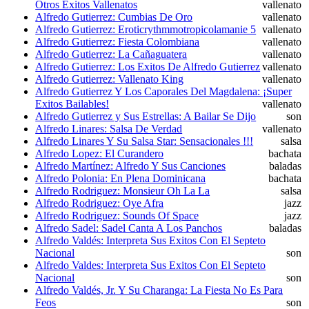
Otros Éxitos Vallenatos
vallenato
Alfredo Gutierrez: Cumbias De Oro
vallenato
Alfredo Gutierrez: Eroticrythmmotropicolamanie 5
vallenato
Alfredo Gutierrez: Fiesta Colombiana
vallenato
Alfredo Gutierrez: La Cañaguatera
vallenato
Alfredo Gutierrez: Los Exitos De Alfredo Gutierrez
vallenato
Alfredo Gutierrez: Vallenato King
vallenato
Alfredo Gutierrez Y Los Caporales Del Magdalena: ¡Super
Exitos Bailables!
vallenato
Alfredo Gutierrez y Sus Estrellas: A Bailar Se Dijo
son
Alfredo Linares: Salsa De Verdad
vallenato
Alfredo Linares Y Su Salsa Star: Sensacionales !!!
salsa
Alfredo Lopez: El Curandero
bachata
Alfredo Martínez: Alfredo Y Sus Canciones
baladas
Alfredo Polonia: En Plena Dominicana
bachata
Alfredo Rodriguez: Monsieur Oh La La
salsa
Alfredo Rodriguez: Oye Afra
jazz
Alfredo Rodriguez: Sounds Of Space
jazz
Alfredo Sadel: Sadel Canta A Los Panchos
baladas
Alfredo Valdés: Interpreta Sus Exitos Con El Septeto
Nacional
son
Alfredo Valdes: Interpreta Sus Exitos Con El Septeto
Nacional
son
Alfredo Valdés, Jr. Y Su Charanga: La Fiesta No Es Para
Feos
son