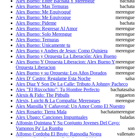
Alex Bueno: Entre Bachata Y Merengue
bachata
Alex Bueno: Mas Ternuras
bachata
Alex Bueno: Me Equivoqué
merengue
Alex Bueno: Me Equivoque
merengue
Alex Bueno: Pideme
bachata
Alex Bueno: Regresar Al Amor
merengue
Alex Bueno: Solo Merengue
merengue
Alex Bueno: Ternuras
merengue
Alex Bueno: Unicamente tu
merengue
Alex Bueno y Andres de Jesus: Como Quisiera
merengue
Alex Bueno y Orquesta La Liberación: Alex Bueno
Alex Bueno Y Orquesta Liberacion: Alex Bueno Y
merengue
Orquesta Liberacion
merengue
Alex Bueno y su Orquesta: Los Años Dorados
merengue
Alex D' Castro: Regalame Esta Noche
salsa
Alex Diaz Y Son De La Calle: Tributo A Johnny Pacheco
Alex ”El Bizcochito”: Tu Hombre Perfecto
bachata
salsa
Alexis & Fido: The Pitbulls
reggaeton
Alexis, Luichi & La Compañia: Merengues
merengue
Alex Mansilla Y Cañaveral: Un Amor Como El Nuestro
Alex Rosario: Tierra Mala
bachata
merengue
Alex Ubago: Canciones Impuntuales
baladas
Alfonsin Quintana Y Su Conjunto Jovenes Del Cayo:
Vamonos Pa' La Rumba
son
Alfonso Cordoba El Brujo: Rapsodia Negra
vallenato