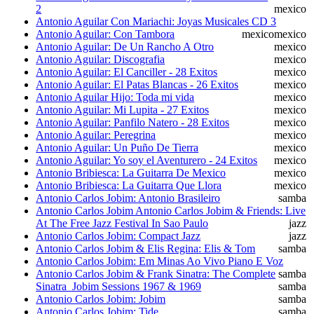
2
mexico
Antonio Aguilar Con Mariachi: Joyas Musicales CD 3
Antonio Aguilar: Con Tambora
mexico
mexico
Antonio Aguilar: De Un Rancho A Otro
mexico
Antonio Aguilar: Discografia
mexico
Antonio Aguilar: El Canciller - 28 Exitos
mexico
Antonio Aguilar: El Patas Blancas - 26 Exitos
mexico
Antonio Aguilar Hijo: Toda mi vida
mexico
Antonio Aguilar: Mi Lupita - 27 Exitos
mexico
Antonio Aguilar: Panfilo Natero - 28 Exitos
mexico
Antonio Aguilar: Peregrina
mexico
Antonio Aguilar: Un Puño De Tierra
mexico
Antonio Aguilar: Yo soy el Aventurero - 24 Exitos
mexico
Antonio Bribiesca: La Guitarra De Mexico
mexico
Antonio Bribiesca: La Guitarra Que Llora
mexico
Antonio Carlos Jobim: Antonio Brasileiro
samba
Antonio Carlos Jobim Antonio Carlos Jobim & Friends: Live
At The Free Jazz Festival In Sao Paulo
jazz
Antonio Carlos Jobim: Compact Jazz
jazz
Antonio Carlos Jobim & Elis Regina: Elis & Tom
samba
Antonio Carlos Jobim: Em Minas Ao Vivo Piano E Voz
Antonio Carlos Jobim & Frank Sinatra: The Complete
samba
Sinatra_Jobim Sessions 1967 & 1969
samba
Antonio Carlos Jobim: Jobim
samba
Antonio Carlos Jobim: Tide
samba