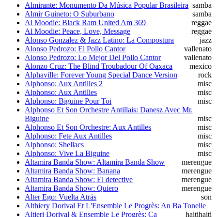
Almirante: Monumento Da Música Popular Brasileira
samba
Almir Guineto: O Suburbano
samba
Al Moodie: Black Ram United Am 369
reggae
Al Moodie: Peace, Love, Message
reggae
Alonso Gonzalez & Jazz Latino: La Compostura
jazz
Alonso Pedrozo: El Pollo Cantor
vallenato
Alonso Pedrozo: Lo Mejor Del Pollo Cantor
vallenato
Alonzo Cruz: The Blind Troubadour Of Oaxaca
mexico
Alphaville: Forever Young Special Dance Version
rock
Alphonso: Aux Antilles 2
misc
Alphonso: Aux Antilles
misc
Alphonso: Biguine Pour Toi
misc
Alphonso Et Son Orchestre Antillais: Danesz Avec Mr.
Biguine
misc
Alphonso Et Son Orchestre: Aux Antilles
misc
Alphonso: Fete Aux Antilles
misc
Alphonso: Shellacs
misc
Alphonso: Vive La Biguine
misc
Altamira Banda Show: Altamira Banda Show
merengue
Altamira Banda Show: Banana
merengue
Altamira Banda Show: El detective
merengue
Altamira Banda Show: Quiero
merengue
Alter Ego: Vuelta Atrás
son
Althiery Dorival Et L'Ensemble Le Progrès: An Ba Tonelle
Altieri Dorival & Ensemble Le Progrès: Ca
haiti
haiti