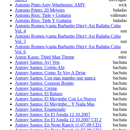
Antonio Pinto Amy Winehouse: AMY
rock
Antonio Prieto: 20 Mejores
baladas
Antonio Rios: Tiple y Guitarra
vallenato
Antonio Rios: Tiple Y Guitarra
baladas
Antonio Romeu (canta Barbarito Diez): Asi Bailaba Cuba
Vol. 4
son
Antonio Romeu (canta Barbarito Diez): Asi Bailaba Cuba
Vol. 5
son
Antonio Romeu (canta Barbarito Diez): Asi Bailaba Cuba
Vol. 6
son
Anton Karas: Third Man Theme
misc
Antony Santos: Ay! Ven
bachata
Antony Santos: Cojelo Ahi
bachata
Antony Santos: Como Te Voy A Dejar
bachata
Antony Santos: Con mas mambo que nunca
bachata
Antony Santos: Corazon Bonito
bachata
Antony Santos: Creiste
bachata
Antony Santos: El Balazo
bachata
Antony Santos: El Mayimbe Con Lo Nuevo
bachata
Antony Santos: El Mayimbe... Y Nada Mas
bachata
Antony Santos: Enamorado
bachata
Antony Santos: En El Aguila 12.10.2007
bachata
Antony Santos: En El Aguila 12.10.2007 CD 2
bachata
Antony Santos: En Nene Ranch 11-07-09 CD1
bachata