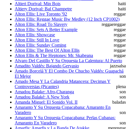
Altieri Dorival: Min Bois
haiti
Altiery Dorival: Bal Champetre
haiti
Alton Ellis: Live Toronto '92
reggae
Alton Ellis: Reggae Music Bw Medley (12 Inch CP1002)
Alton Ellis: Road To Slavery
reggae
reggae
Alton Ellis: Sets A Better Example
reggae
Alton Ellis: Showcase
reggae
Alton Ellis: Still In Love
reggae
Alton Ellis: Sunday Coming
reggae
Alton Ellis: The Best Of Alton Ellis
reggae
Alton Ellis & The Heptones: Mr. Skabeana
reggae
Alvaro Del Castillo Y Su Orquesta La Calentura: Al Puerto
Amadito Valdés: Bajando Gervasio
jazz
salsa
Amado Borcelá Y El Combo De Chucho Valdés: Guapachá
El Mejor
son
Amado Mesa Y La Calandria Matancera: Decimas Y
Controversias (Picantes)
plena
Amadou Balake: Afro-Charanga
son
Amadou Balaké: A New York
son
Amanda Miguel: El Sonido Vol. II
baladas
Amaranto Y Su Orquesta Copacabana: Amaranto En
Varadero
son
Amaranto Y Su Orquesta Copacabana: Perlas Cubanas:
Amaranto En Varadero
son
Amarfis: Amarfis y La Banda De Atakke
merengue