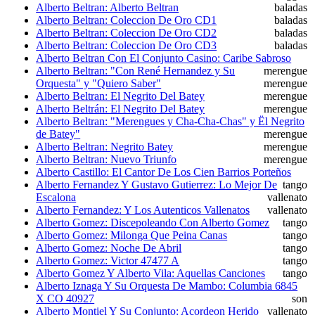
Alberto Beltran: Alberto Beltran
baladas
Alberto Beltran: Coleccion De Oro CD1
baladas
Alberto Beltran: Coleccion De Oro CD2
baladas
Alberto Beltran: Coleccion De Oro CD3
baladas
Alberto Beltran Con El Conjunto Casino: Caribe Sabroso
Alberto Beltran: "Con René Hernandez y Su
merengue
Orquesta" y "Quiero Saber"
merengue
Alberto Beltran: El Negrito Del Batey
merengue
Alberto Beltrán: El Negrito Del Batey
merengue
Alberto Beltran: "Merengues y Cha-Cha-Chas" y Ël Negrito
de Batey"
merengue
Alberto Beltran: Negrito Batey
merengue
Alberto Beltran: Nuevo Triunfo
merengue
Alberto Castillo: El Cantor De Los Cien Barrios Porteños
Alberto Fernandez Y Gustavo Gutierrez: Lo Mejor De
tango
Escalona
vallenato
Alberto Fernandez: Y Los Autenticos Vallenatos
vallenato
Alberto Gomez: Discepoleando Con Alberto Gomez
tango
Alberto Gomez: Milonga Que Peina Canas
tango
Alberto Gomez: Noche De Abril
tango
Alberto Gomez: Victor 47477 A
tango
Alberto Gomez Y Alberto Vila: Aquellas Canciones
tango
Alberto Iznaga Y Su Orquesta De Mambo: Columbia 6845
X CO 40927
son
Alberto Montiel Y Su Conjunto: Acordeon Herido
vallenato