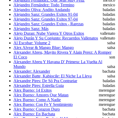
Alejandro Fernández: Que Seas Muy Feliz
mexico
Alejandro Fernández: Todo Termino
mexico
Alejandro Oliva: Andito Andando
baladas
Alejandro Sanz: Grandes Exitos 91-04
baladas
Alejandro Sanz: Grandes Exitos 97-04
baladas
Alejandro Sanz: Grandes Exitos - Rarezas
baladas
Alejandro Sanz: Más
baladas
Alejo Duran: Nube Viajera Y Otros Exitos
vallenato
Alejo Durán Y Su Conjunto: Recuerdos Vallenatos
vallenato
Al Escobar: Volume 2
salsa
Alex Alvear & Mango Blue: Mango
salsa
Alexander Abreu, Mayito Rivera Y Alain Perez: A Romper
El Coco
son
Alexander Abreu Y Havana D' Primera: La Vuelta Al
Mundo
salsa
Alexander: Alexander
bachata
Alexander Batte, Kabiocile: El Niche La Lleva
salsa
Alexandre Pires: De Só Pra Contrariar
baladas
Alexandre Pires: Estrella Guia
baladas
Alex Bueno: 14 Exitos
merengue
Alex Bueno: Amores Que Matan
merengue
Alex Bueno: Como A Nadie
merengue
Alex Bueno: Con Fe Y Sentimiento
merengue
Alex Bueno: Corazon Duro
bachata
Alex Bueno: En Bachata
bachata