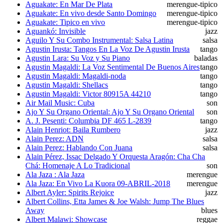
Aguakate: En Mar De Plata
merengue-tipico
Aguakate: En vivo desde Santo Domingo
merengue-tipico
Aguakate: Tipico en vivo
merengue-tipico
Aguankó: Invisible
jazz
Aguilo Y Su Combo Instrumental: Salsa Latina
salsa
Agustin Irusta: Tangos En La Voz De Agustin Irusta
tango
Agustin Lara: Su Voz y Su Piano
baladas
Agustin Magaldi: La Voz Sentimental De Buenos Aires
tango
Agustin Magaldi: Magaldi-noda
tango
Agustin Magaldi: Shellacs
tango
Agustin Magaldi: Victor 80915A 44210
tango
Air Mail Music: Cuba
son
Ajo Y Su Organo Oriental: Ajo Y Su Organo Oriental
son
A. J. Pesenti: Columbia DF 465 L-2839
tango
Alain Henriot: Baila Rumbero
jazz
Alain Perez: ADN
salsa
Alain Perez: Hablando Con Juana
salsa
Alain Pérez, Issac Delgado Y Orquesta Aragón: Cha Cha
Chá: Homenaje A Lo Tradicional
son
Ala Jaza : Ala Jaza
merengue
Ala Jaza: En Vivo La Kuora 09-ABRIL-2018
merengue
Albert Ayler: Spirits Rejoice
jazz
Albert Collins, Etta James & Joe Walsh: Jump The Blues
Away
blues
Albert Malawi: Showcase
reggae