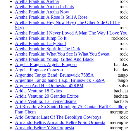
Aretha Franklin: Aretha
rock
Aretha Franklin: Aretha In Paris
rock
Aretha Franklin: Aretha Now
rock
Aretha Franklin: A Rose Is Still A Rose
rock
Aretha Franklin: Hey Now Hey (The Other Side Of The
Sky)
rock
Aretha Franklin: I Never Loved A Man The Way I Love You
Aretha Franklin: Jump To It
rock
rock
Aretha Franklin: Lady Soul
rock
Aretha Franklin: Spirit In The Dark
rock
Aretha Franklin: What You See Is What You Sweat
rock
Aretha Franklin: Young, Gifted And Black
rock
Argelia Fragoso: Argelia Fragoso
baladas
Argelia Fragoso: Corazon
baladas
Argentine Tango Band: Brunswick 7585A
tango
Argentine Tango-band T.a.p.: Brunswick 7569A
tango
Argueso And His Orchestra: 45RPM
salsa
Aridia Ventura: 18 Exitos
bachata
Aridia Ventura: 20 Grandes Exitos
bachata
Aridia Ventura: La Tremendisima
bachata
Ari Rosado y Su Santo Domingo 75: Cantan Raffi Castillo y
Fran Chem
merengue
Arlo Guthrie: Last Of The Brooklyn Cowboys
rock
Armando Beltre: Armando Beltre & Su Orquesta
merengue
Armando Beltre: Y Su Orquesta
merengue