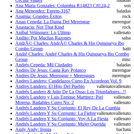
Cecilia Valdes
baladas
Ana Maria Gonzales: Columbia R14823 C8124-2
son
Ana Menendez: Egrem-3167
baladas
Anamia: Grandes Éxitos
rock
Anan Cepeda: La Dama Del Merengue
merengue
Anastacia: Not That Kind
rock
Aníbal Velásquez: Lo Ultimo
vallenato
Andito: Por Muchas Razones
salsa
AndrÃ© Charles: AndrÃ© Charles & His Quisqueya Ibo
Combo Group
haiti
André Charles: André Charles & His Quisqueya Ibo Combo
Group
misc
Andrés Cepeda: Mil Ciudades
baladas
Andres De Jesus: Canta Ray Polanco
merengue
Andres De Jesus: Merengue + Merengues
merengue
Andres Landero: Candelazos Curro En Acordeon Vol. 9
Andres Landero: El Hijo Del Pueblo
vallenato
vallenato
Andrés Landero & Julio De La Ossa: Los Triunfadores...!!
Andrés Landero y Luis Enrique Martinez: Piel
vallenato
Morena, Bailables Curro No. 2
vallenato
Andrés Landero Y Su Conjunto: El Rey De La Cumbia
Andrés Landero Y Su Conjunto: La Fiebre
vallenato
vallenato
Andrés Landero Y Su Conjunto: Voy A La Fiesta
vallenato
Andrés Landero Y Su Conjunto: Mujer Querida
vallenato
Andy Andy: Ironia
bachata