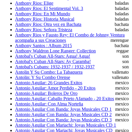
Anthony Rios: Elige
baladas
Anthony Rios: El Sentimental Vol. 3
baladas
Anthony Rios: En Mi Mundo
baladas
Anthony Rios: Historia Musical
baladas
Anthony Rios: Otra vez en Bachata
bachata
Anthony Rios: Señora Tristeza
baladas
Anthony Rios y Fausto Rey: El Combo de Johnny Ventura
acompaña a sus Creaciones
merengue
Anthony Santos : Album 2015
bachata
Anthony Waldron Lone Ranger: Collection
reggae
Antobal's Cuban All-Stars: Agua! Agua!
son
Antobal's Cuban All-Stars: Ay Caramba!
son
Antobal's Cubans: 1932-1937 / 1932-1937
son
Antolin Y Su Combo: La Tabaquera
vallenato
Antolin: Y Su Combo Orense
vallenato
Antonio Aguilar: 26 Grandes Exitos
mexico
Antonio Aguilar: Amor Perdido - 20 Exitos
mexico
Antonio Aguilar: Boleros De Oro
mexico
Antonio Aguilar: Caballo Prieto Afamado - 20 Exitos
mexico
Antonio Aguilar: Con Alma Norteña
mexico
Antonio Aguilar Con Banda: Joyas Musicales CD 1
mexico
Antonio Aguilar Con Banda: Joyas Musicales CD 2
mexico
Antonio Aguilar Con Banda: Joyas Musicales CD 3
mexico
Antonio Aguilar Con Mariachi: Joyas Musicales CD 1
Antonio Aguilar Con Mariachi: Joyas Musicales CD
mexico