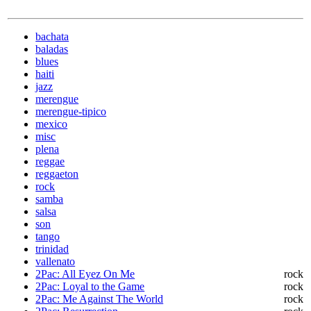
bachata
baladas
blues
haiti
jazz
merengue
merengue-tipico
mexico
misc
plena
reggae
reggaeton
rock
samba
salsa
son
tango
trinidad
vallenato
2Pac: All Eyez On Me
rock
2Pac: Loyal to the Game
rock
2Pac: Me Against The World
rock