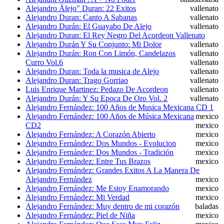
Alejandro Älejo" Duran: 22 Exitos
vallenato
Alejandro Duran: Canto A Sabanas
vallenato
Alejandro Durán: El Guayabo De Alejo
vallenato
Alejandro Duran: El Rey Negro Del Acordeon Vallenato
Alejandro Durán Y Su Conjunto: Mi Dolor
vallenato
Alejandro Durán: Ron Con Limón, Candelazos
vallenato
Curro Vol.6
vallenato
Alejandro Duran: Toda la musica de Alejo
vallenato
Alejandro Duran: Trago Gorriao
vallenato
Luis Enrique Martinez: Pedazo De Acordeon
vallenato
Alejandro Durán: Y Su Epoca De Oro Vol. 2
vallenato
Alejandro Fernández: 100 Años de Musica Mexicana CD 1
Alejandro Fernández: 100 Años de Música Mexicana
mexico
CD2
mexico
Alejandro Fernández: A Corazón Abierto
mexico
Alejandro Fernández: Dos Mundos - Evolucion
mexico
Alejandro Fernández: Dos Mundos - Tradición
mexico
Alejandro Fernández: Entre Tus Brazos
mexico
Alejandro Fernández: Grandes Exitos A La Manera De
Alejandro Fernández
mexico
Alejandro Fernández: Me Estoy Enamorando
mexico
Alejandro Fernández: Mi Verdad
mexico
Alejandro Fernández: Muy dentro de mi corazón
baladas
Alejandro Fernández: Piel de Niña
mexico