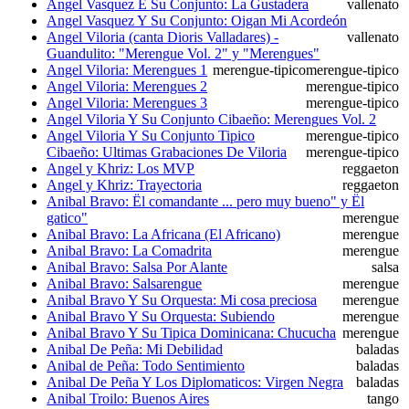
Angel Vasquez E Su Conjunto: La Gustadera
vallenato
Angel Vasquez Y Su Conjunto: Oigan Mi Acordeón
Angel Viloria (canta Dioris Valladares) -
vallenato
Guandulito: "Merengue Vol. 2" y "Merengues"
Angel Viloria: Merengues 1
merengue-tipico
merengue-tipico
Angel Viloria: Merengues 2
merengue-tipico
Angel Viloria: Merengues 3
merengue-tipico
Angel Viloria Y Su Conjunto Cibaeño: Merengues Vol. 2
Angel Viloria Y Su Conjunto Tipico
merengue-tipico
Cibaeño: Ultimas Grabaciones De Viloria
merengue-tipico
Angel y Khriz: Los MVP
reggaeton
Angel y Khriz: Trayectoria
reggaeton
Anibal Bravo: Ël comandante ... pero muy bueno" y Ël
gatico"
merengue
Anibal Bravo: La Africana (El Africano)
merengue
Anibal Bravo: La Comadrita
merengue
Anibal Bravo: Salsa Por Alante
salsa
Anibal Bravo: Salsarengue
merengue
Anibal Bravo Y Su Orquesta: Mi cosa preciosa
merengue
Anibal Bravo Y Su Orquesta: Subiendo
merengue
Anibal Bravo Y Su Tipica Dominicana: Chucucha
merengue
Anibal De Peña: Mi Debilidad
baladas
Anibal de Peña: Todo Sentimiento
baladas
Anibal De Peña Y Los Diplomaticos: Virgen Negra
baladas
Anibal Troilo: Buenos Aires
tango