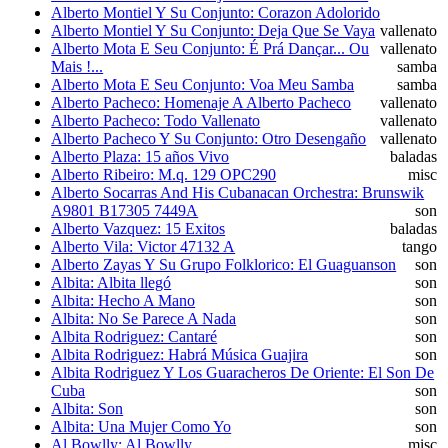
Alberto Montiel Y Su Conjunto: Corazon Adolorido
Alberto Montiel Y Su Conjunto: Deja Que Se Vaya
vallenato
Alberto Mota E Seu Conjunto: É Prá Dançar... Ou
vallenato
Mais !...
samba
Alberto Mota E Seu Conjunto: Voa Meu Samba
samba
Alberto Pacheco: Homenaje A Alberto Pacheco
vallenato
Alberto Pacheco: Todo Vallenato
vallenato
Alberto Pacheco Y Su Conjunto: Otro Desengaño
vallenato
Alberto Plaza: 15 años Vivo
baladas
Alberto Ribeiro: M.q. 129 OPC290
misc
Alberto Socarras And His Cubanacan Orchestra: Brunswik
A9801 B17305 7449A
son
Alberto Vazquez: 15 Exitos
baladas
Alberto Vila: Victor 47132 A
tango
Alberto Zayas Y Su Grupo Folklorico: El Guaguanson
son
Albita: Albita llegó
son
Albita: Hecho A Mano
son
Albita: No Se Parece A Nada
son
Albita Rodriguez: Cantaré
son
Albita Rodriguez: Habrá Música Guajira
son
Albita Rodriguez Y Los Guaracheros De Oriente: El Son De
Cuba
son
Albita: Son
son
Albita: Una Mujer Como Yo
son
Al Bowlly: Al Bowlly
misc