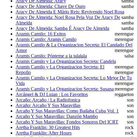
Aracy De Almeida: Aracy
samba
Aracy De Almeida: Chave De Ouro
samba
Aracy De Almeida E Mário Reis: Revivendo Noel Rosa
Aracy De Almeida: Noel Rosa Pela Voz De Aracy De
samba
Almeida
samba
Aracy De Almeida: Samba É Aracy De Almeida
samba
Aramis Camilo: 16 Exitos
merengue
Aramis Camilo: Aramis Camilo
merengue
Aramis Camilo & La Organizacion Secreta: El Candado Del
Amor
merengue
Aramis Camilo: Pónteme a la talalala
salsa
Aramis Camilo y La Organizacion Secreta: Candela
Aramis Camilo y La Organizacion Secreta: El
merengue
Repollo
merengue
Aramis Camilo y La Organizacion Secreta: Lo Mejor De Tu
Vida
merengue
Aramis Camilo y La Organizacion Secreta: Susana
merengue
Arcángel & DJ Luian : Los Favoritos
reggaeton
Arcaño: Arcaño / La Radiofonica
son
Arcaño: Arcaño Y Sus Maravillas
son
Arcaño Y Sus Maravillas: Como Bailaba Cuba Vol. 1
son
Arcaño Y Sus Maravillas: Danzón Mambo
son
Arcaño Y Sus Maravillas: Fondos Sonoros Del ICRT
son
Aretha Franklin: 30 Greatest Hits
rock
Aretha Franklin: After Hours
rock