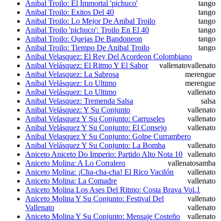
Anibal Troilo: El Immortal 'pichuco'
tango
Anibal Troilo: Exitos Del 40
tango
Anibal Troilo: Lo Mejor De Anibal Troilo
tango
Anibal Troilo 'pichuco': Troilo En El 40
tango
Anibal Troilo: Quejas De Bandoneon
tango
Anibal Troilo: Tiempo De Anibal Troilo
tango
Anibal Velasquez: El Rey Del Acordeon Colombiano
Anibal Velásquez: El Ritmo Y El Sabor
vallenato
vallenato
Anibal Velasquez: La Sabrosa
merengue
Aníbal Velásquez: Lo Ultimo
merengue
Aníbal Velásquez: Lo Ultimo
vallenato
Anibal Velasquez: Tremenda Salsa
salsa
Anibal Velásquez: Y Su Conjunto
vallenato
Anibal Velasquez Y Su Conjunto: Carruseles
vallenato
Anibal Velásquez Y Su Conjunto: El Consejo
vallenato
Anibal Velasquez Y Su Conjunto: Golpe Currambero
Anibal Velásquez Y Su Conjunto: La Bomba
vallenato
Aniceto Aniceto Do Imperio: Partido Alto Nota 10
vallenato
Aniceto Molina: A Lo Corralero
vallenato
samba
Aniceto Molina: ¡Cha-cha-cha! El Rico Vacilón
vallenato
Aniceto Molina: La Comadre
vallenato
Aniceto Molina Los Ases Del Ritmo: Costa Brava Vol.1
Aniceto Molina Y Su Conjunto: Festival Del
vallenato
Vallenato
vallenato
Aniceto Molina Y Su Conjunto: Mensaje Costeño
vallenato